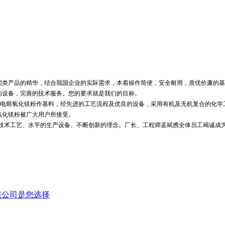
产品的精华，结合我国企业的实际需求，本着操作简便，安全耐用，质优价廉的基
的设备，完善的技术服务。您的要求就是我们的目标。
电熔氧化镁粉作基料，经先进的工艺流程及优良的设备，采用有机及无机复合的化学
氧化镁粉被广大用户所接受。
的技术工艺、水平的生产设备、不断创新的理念。厂长、工程师孟斌携全体员工竭诚成
限公司是您选择