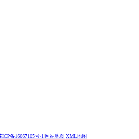
苏ICP备16067105号-1
|
网站地图
XML地图