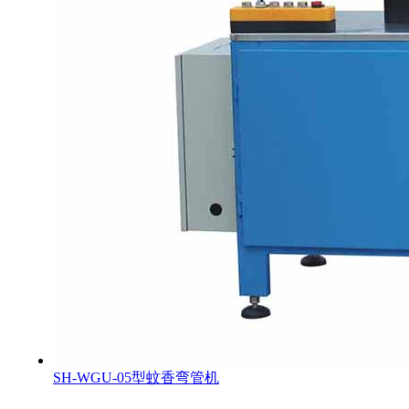
SH-WGU-05型蚊香弯管机